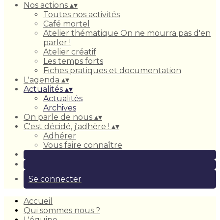
Nos actions
▴
▾
Toutes nos activités
Café mortel
Atelier thématique On ne mourra pas d'en
parler !
Atelier créatif
Les temps forts
Fiches pratiques et documentation
L'agenda
▴
▾
Actualités
▴
▾
Actualités
Archives
On parle de nous
▴
▾
C'est décidé, j'adhère !
▴
▾
Adhérer
Vous faire connaître
Se connecter
Accueil
Qui sommes nous ?
L'équipe