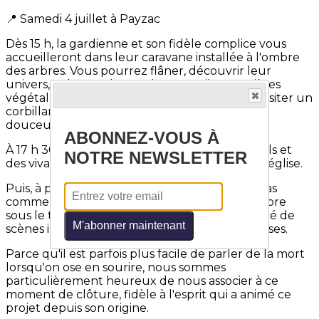
📍 Samedi 4 juillet à Payzac
Dès 15 h, la gardienne et son fidèle complice vous
accueilleront dans leur caravane installée à l'ombre
des arbres. Vous pourrez flâner, découvrir leur
univers, créer un dessus de cercueil en matières
végétales, customiser un cercueil en carton, visiter un
corbillard, partager un verre, déguster une
douceur… et vous laisser surprendre.
ABONNEZ-VOUS À
À 17 h 30, les chants polyphoniques des mortels et
NOTRE NEWSLETTER
des vivants résonneront dans la fraîcheur de l'église.
Puis, à partir de 18 h, place à une cérémonie pas
comme les autres : mise en bière, oraison funèbre
sous le tilleul, apéritif en fanfare, repas ponctué de
M'abonner maintenant
scènes inattendues… et de nombreuses surprises.
Parce qu'il est parfois plus facile de parler de la mort
lorsqu'on ose en sourire, nous sommes
particulièrement heureux de nous associer à ce
moment de clôture, fidèle à l'esprit qui a animé ce
projet depuis son origine.