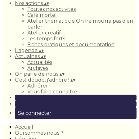
Nos actions
▴
▾
Toutes nos activités
Café mortel
Atelier thématique On ne mourra pas d'en
parler !
Atelier créatif
Les temps forts
Fiches pratiques et documentation
L'agenda
▴
▾
Actualités
▴
▾
Actualités
Archives
On parle de nous
▴
▾
C'est décidé, j'adhère !
▴
▾
Adhérer
Vous faire connaître
Se connecter
Accueil
Qui sommes nous ?
L'équipe