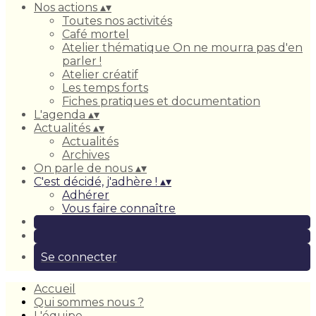
Nos actions
▴
▾
Toutes nos activités
Café mortel
Atelier thématique On ne mourra pas d'en
parler !
Atelier créatif
Les temps forts
Fiches pratiques et documentation
L'agenda
▴
▾
Actualités
▴
▾
Actualités
Archives
On parle de nous
▴
▾
C'est décidé, j'adhère !
▴
▾
Adhérer
Vous faire connaître
Se connecter
Accueil
Qui sommes nous ?
L'équipe