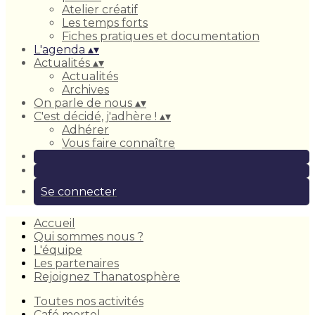
Atelier créatif
Les temps forts
Fiches pratiques et documentation
L'agenda
▴
▾
Actualités
▴
▾
Actualités
Archives
On parle de nous
▴
▾
C'est décidé, j'adhère !
▴
▾
Adhérer
Vous faire connaître
Se connecter
Accueil
Qui sommes nous ?
L'équipe
Les partenaires
Rejoignez Thanatosphère
Toutes nos activités
Café mortel