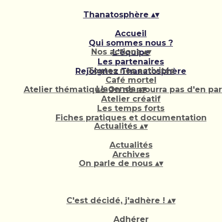
Thanatosphère
▴
▾
Accueil
Qui sommes nous ?
Nos actions
▴
▾
L'équipe
Les partenaires
Toutes nos activités
Rejoignez Thanatosphère
Café mortel
L'agenda
▴
▾
Atelier thématique On ne mourra pas d'en parl
Atelier créatif
Les temps forts
Fiches pratiques et documentation
Actualités
▴
▾
Actualités
Archives
On parle de nous
▴
▾
C'est décidé, j'adhère !
▴
▾
Adhérer