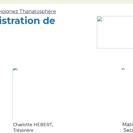
joignez Thanatosphère
stration de
Mar
Charlotte HEBERT,
Secr
Trésorière