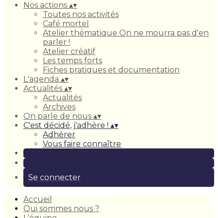
Nos actions
▴
▾
Toutes nos activités
Café mortel
Atelier thématique On ne mourra pas d'en
parler !
Atelier créatif
Les temps forts
Fiches pratiques et documentation
L'agenda
▴
▾
Actualités
▴
▾
Actualités
Archives
On parle de nous
▴
▾
C'est décidé, j'adhère !
▴
▾
Adhérer
Vous faire connaître
Se connecter
Accueil
Qui sommes nous ?
L'équipe