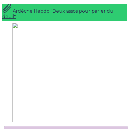
Ardéche Hebdo "Deux assos pour parler du
deuil"