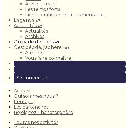
Atelier créatif
Les temps forts
Fiches pratiques et documentation
L'agenda
▴
▾
Actualités
▴
▾
Actualités
Archives
On parle de nous
▴
▾
C'est décidé, j'adhère !
▴
▾
Adhérer
Vous faire connaître
Se connecter
Accueil
Qui sommes nous ?
L'équipe
Les partenaires
Rejoignez Thanatosphère
Toutes nos activités
Café mortel