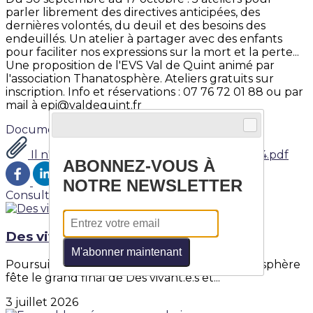
parler librement des directives anticipées, des
dernières volontés, du deuil et des besoins des
endeuillés. Un atelier à partager avec des enfants
pour faciliter nos expressions sur la mort et la perte...
Une proposition de l'EVS Val de Quint animé par
l'association Thanatosphère. Ateliers gratuits sur
inscription. Info et réservations : 07 76 72 01 88 ou par
mail à epi@valdequint.fr
Documents
Il n'est jamais trop tôt pour en parler 2024.pdf
ABONNEZ-VOUS À
NOTRE NEWSLETTER
Consultez également
Des vivant.e.s et des mort.e.s
M'abonner maintenant
Poursuivez ici selon votre inspiration...Thanatosphère
fête le grand final de Des vivant.e.s et...
3 juillet 2026