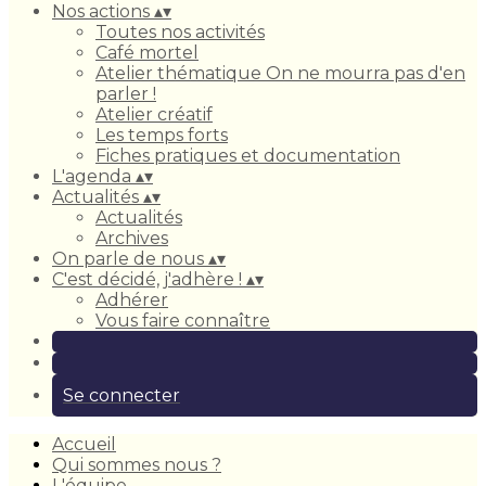
Nos actions
▴
▾
Toutes nos activités
Café mortel
Atelier thématique On ne mourra pas d'en
parler !
Atelier créatif
Les temps forts
Fiches pratiques et documentation
L'agenda
▴
▾
Actualités
▴
▾
Actualités
Archives
On parle de nous
▴
▾
C'est décidé, j'adhère !
▴
▾
Adhérer
Vous faire connaître
Se connecter
Accueil
Qui sommes nous ?
L'équipe