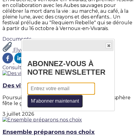
en collaboration avec les Aubes sauvages pour
célébrer la mort dans la vie : au marché, au café, à la
pleine lune, avec des crayons et des enfants... Un
festival prélude au "Requiem Rebelle" qui se déroule
à partir du 16 octobre à Vernoux-en-Vivarais.
Documents
Flyer festival mortel Vernoux.pdf
ABONNEZ-VOUS À
Consultez également
NOTRE NEWSLETTER
Des vivant.e.s et des mort.e.s
Poursuivez ici selon votre inspiration...Thanatosphère
M'abonner maintenant
fête le grand final de Des vivant.e.s et...
3 juillet 2026
Ensemble préparons nos choix