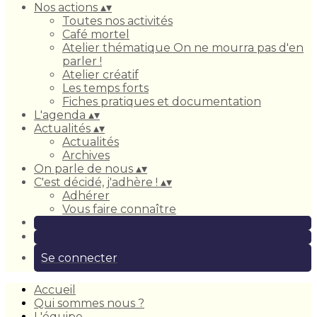
Nos actions
▴
▾
Toutes nos activités
Café mortel
Atelier thématique On ne mourra pas d'en
parler !
Atelier créatif
Les temps forts
Fiches pratiques et documentation
L'agenda
▴
▾
Actualités
▴
▾
Actualités
Archives
On parle de nous
▴
▾
C'est décidé, j'adhère !
▴
▾
Adhérer
Vous faire connaître
Se connecter
Accueil
Qui sommes nous ?
L'équipe