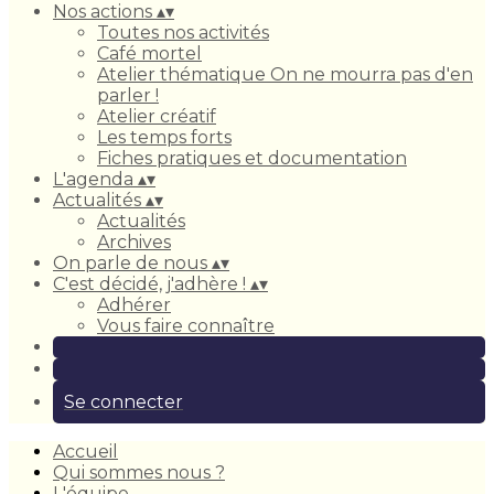
Nos actions
▴
▾
Toutes nos activités
Café mortel
Atelier thématique On ne mourra pas d'en
parler !
Atelier créatif
Les temps forts
Fiches pratiques et documentation
L'agenda
▴
▾
Actualités
▴
▾
Actualités
Archives
On parle de nous
▴
▾
C'est décidé, j'adhère !
▴
▾
Adhérer
Vous faire connaître
Se connecter
Accueil
Qui sommes nous ?
L'équipe