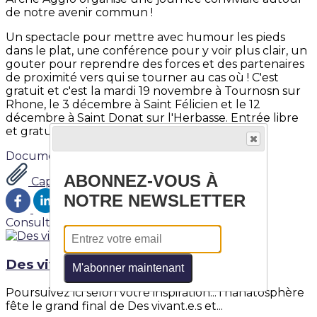
de notre avenir commun !
Un spectacle pour mettre avec humour les pieds
dans le plat, une conférence pour y voir plus clair, un
gouter pour reprendre des forces et des partenaires
de proximité vers qui se tourner au cas où ! C'est
gratuit et c'est la mardi 19 novembre à Tournosn sur
Rhone, le 3 décembre à Saint Félicien et le 12
décembre à Saint Donat sur l'Herbasse. Entrée libre
et gratuite
Documents
ABONNEZ-VOUS À
Capture d'écran 2024-10-25 124742.png
NOTRE NEWSLETTER
Consultez également
Des vivant.e.s et des mort.e.s
M'abonner maintenant
Poursuivez ici selon votre inspiration...Thanatosphère
fête le grand final de Des vivant.e.s et...