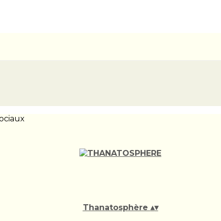
ociaux
Thanatosphère
▴
▾