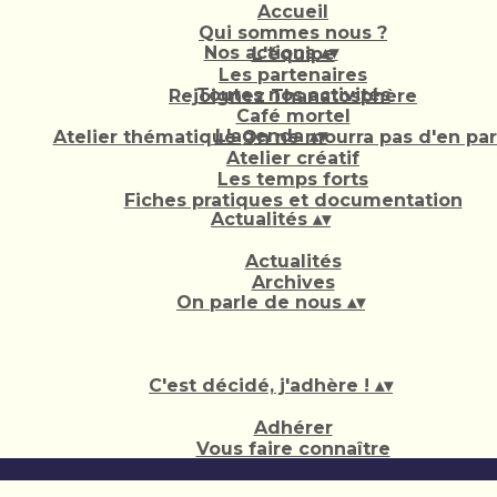
Accueil
Qui sommes nous ?
Nos actions
▴
▾
L'équipe
Les partenaires
Toutes nos activités
Rejoignez Thanatosphère
Café mortel
L'agenda
▴
▾
Atelier thématique On ne mourra pas d'en parl
Atelier créatif
Les temps forts
Fiches pratiques et documentation
Actualités
▴
▾
Actualités
Archives
On parle de nous
▴
▾
C'est décidé, j'adhère !
▴
▾
Adhérer
Vous faire connaître