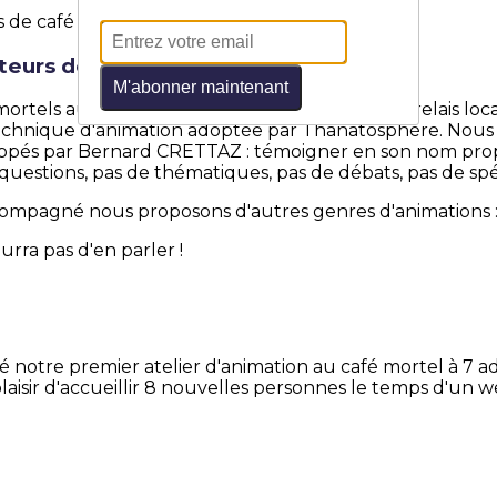
eurs de café mortel !
M'abonner maintenant
rtels augmente, le territoire est grand et les relais loca
echnique d'animation adoptée par Thanatosphère. Nous t
loppés par Bernard CRETTAZ : témoigner en son nom prop
questions, pas de thématiques, pas de débats, pas de spéc
ccompagné nous proposons d'autres genres d'animations 
rra pas d'en parler !
é notre premier atelier d'animation au café mortel à 7 ad
 plaisir d'accueillir 8 nouvelles personnes le temps d'u